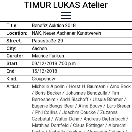
TIMUR LUKAS Atelier
Title:
Benefiz Auktion 2018
Location:
NAK. Neuer Aachener Kunstverein
Street:
Passstraße
-
29
City:
Aachen
Curator:
Maurice Funken
Start:
09/12/2018 7:00 p.m.
End:
15/12/2018
Kind:
Groupshow
Artist:
Michelle Alperin / Horst H. Baumann / Arno Beck
/ Boris Becker / Johannes Bendzulla / Tim
Berresheim / Andri Bischoff / Ursula Böhmer /
Eugenie Bongs-Beer / Aline Bouvy / Lars Breuer
/ Phil Collins / Joachim Coucke / Zuzanna
Czebatul / Walter Dahn / Andreas Diefenbach /
Matthias Dornfeld / Claus Föttinger / Albrecht
Fuchs / Isabella Fürnkäs / Alexander Gehring /