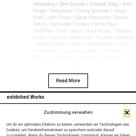
Sieverding / Şirin Şimşek / Dominik Sittig / Emil
Sorge / Vera Sous / Casey Spooner / Julius
Stahl / Jörn Stoya / Sarah Szczesny / Emma
Talbot / Sebastian Thewes / Britta Thie /
Tilo&Toni / Timur Lukas / Nora Turato / Thomas
Virnich / Karl von Monschau / Thomas Wachholz
/ Noemi Weber / Thomas Weidenhaupt / Julia
Weißenberg / Constanze Wiater / Achim F.
Willems / Johannes Wohnseifer / Honza
Zamojski / Josef Zekoff
Read More
exhibitied Works
IMPRESSUM
Zustimmung verwalten
Um dir ein optimales Erlebnis zu bieten, verwenden wir Technologien wie
Cookies, um Geräteinformationen zu speichern und/oder darauf
zuzugreifen. Wenn du diesen Technologien zustimmst, können wir Daten