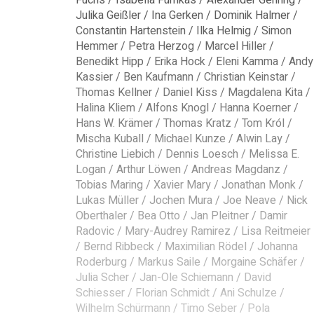
Julika Geißler / Ina Gerken / Dominik Halmer /
Constantin Hartenstein / Ilka Helmig / Simon
Hemmer / Petra Herzog / Marcel Hiller /
Benedikt Hipp / Erika Hock / Eleni Kamma / Andy
Kassier / Ben Kaufmann / Christian Keinstar /
Thomas Kellner / Daniel Kiss / Magdalena Kita /
Halina Kliem / Alfons Knogl / Hanna Koerner /
Hans W. Krämer / Thomas Kratz / Tom Król /
Mischa Kuball / Michael Kunze / Alwin Lay /
Christine Liebich / Dennis Loesch / Melissa E.
Logan / Arthur Löwen / Andreas Magdanz /
Tobias Maring / Xavier Mary / Jonathan Monk /
Lukas Müller / Jochen Mura / Joe Neave / Nick
Oberthaler / Bea Otto / Jan Pleitner / Damir
Radovic / Mary-Audrey Ramirez / Lisa Reitmeier
/ Bernd Ribbeck / Maximilian Rödel / Johanna
Roderburg / Markus Saile / Morgaine Schäfer /
Julia Scher / Jan-Ole Schiemann / David
Schiesser / Florian Schmidt / Ani Schulze /
Wilhelm Schürmann / Timo Seber / Pola