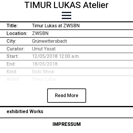
TIMUR LUKAS Atelier
Title:
Timur Lukas at ZWSBN
Location:
ZWSBN
City:
Grünwettersbach
Curator:
Umut Yasat
Start:
12/05/2018 12:00 a.m.
End:
18/05/2018
Kind:
Solo Show
Artist:
Timur Lukas
Read More
exhibitied Works
IMPRESSUM