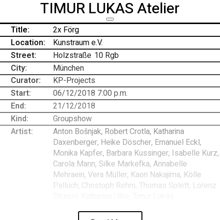
TIMUR LUKAS Atelier
Title:
2x Förg
Location:
Kunstraum e.V.
Street:
Holzstraße
-
10 Rgb
City:
München
Curator:
KP-Projects
Start:
06/12/2018 7:00 p.m.
End:
21/12/2018
Kind:
Groupshow
Artist:
Anton Bošnjak, Robert Crotla, Katharina
Daxenberger, Heike Döscher, Emanuel Eckl,
Monika Kapfer, Barbara Kussinger, Isabelle Kurz,
Carola Mann, Silke Markefka, Annabelle
Mehraein, Vera Müller, Kaori Nakajima, Kölle
Palluch, Christoph Rehm, Thomas Splett, Lorenz
Strassl, Katharina Ulke, Timur Lukas