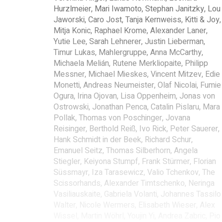
Hurzlmeier, Mari Iwamoto, Stephan Janitzky, Lou
Jaworski, Caro Jost, Tanja Kernweiss, Kitti & Joy,
Mitja Konic, Raphael Krome, Alexander Laner,
Yutie Lee, Sarah Lehnerer, Justin Lieberman,
Timur Lukas, Mahlergruppe, Anna McCarthy,
Michaela Melián, Rutene Merkliopaite, Philipp
Messner, Michael Mieskes, Vincent Mitzev, Edie
Monetti, Andreas Neumeister, Olaf Nicolai, Fumie
Ogura, Irina Ojovan, Lisa Oppenheim, Jonas von
Ostrowski, Jonathan Penca, Catalin Pislaru, Mara
Pollak, Thomas von Poschinger, Jovana
Reisinger, Berthold Reiß, Ivo Rick, Peter Sauerer,
Hank Schmidt in der Beek, Richard Schur,
Emanuel Seitz, Thomas Silberhorn, Angela
Stiegler, Keiyona Stumpf, Frank Stürmer, Florian
Süssmayr, Iza Tarasewicz, Valio Tchenkov, The
Scissorhands, Alexander Timtschenko, Neringa
Vasiliauskaite, Gabriela Volanti, Johannes Tassilo
Walter, Nicole Wermers, Elisabeth Wieser, Alex
Wissel, Martin Wöhrl, Youjin Yi, Andrea Zabric, Pio