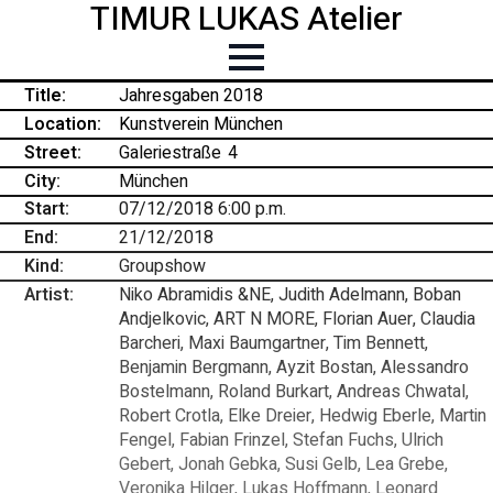
TIMUR LUKAS Atelier
Title:
Jahresgaben 2018
Location:
Kunstverein München
Street:
Galeriestraße
-
4
City:
München
Start:
07/12/2018 6:00 p.m.
End:
21/12/2018
Kind:
Groupshow
Artist:
Niko Abramidis &NE, Judith Adelmann, Boban
Andjelkovic, ART N MORE, Florian Auer, Claudia
Barcheri, Maxi Baumgartner, Tim Bennett,
Benjamin Bergmann, Ayzit Bostan, Alessandro
Bostelmann, Roland Burkart, Andreas Chwatal,
Robert Crotla, Elke Dreier, Hedwig Eberle, Martin
Fengel, Fabian Frinzel, Stefan Fuchs, Ulrich
Gebert, Jonah Gebka, Susi Gelb, Lea Grebe,
Veronika Hilger, Lukas Hoffmann, Leonard