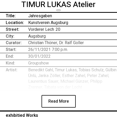
TIMUR LUKAS Atelier
Title:
Jahresgaben
Location:
Kunstverein Augsburg
Street:
Vorderer Lech
-
20
City:
Augsburg
Curator:
Christian Thöner, Dr. Ralf Goller
Start:
26/11/2021 7:00 p.m.
End:
30/01/2022
Kind:
Groupshow
Artist:
Benedikt Gahl, Timur Lukas, Tobias Schulz, Gülbin
Ünlü, Janka Zöller, Esther Zahel, Peter Zahel,
Laurentius Sauer, Michael Günzer, Philipp
Zrenner, Tabata von der Locht
Read More
exhibitied Works