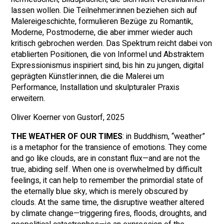
lassen wollen. Die Teilnehmer:innen beziehen sich auf
Malereigeschichte, formulieren Bezüge zu Romantik,
Moderne, Postmoderne, die aber immer wieder auch
kritisch gebrochen werden. Das Spektrum reicht dabei von
etablierten Positionen, die von Informel und Abstraktem
Expressionismus inspiriert sind, bis hin zu jungen, digital
geprägten Künstler:innen, die die Malerei um
Performance, Installation und skulpturaler Praxis
erweitern.
Oliver Koerner von Gustorf, 2025
THE WEATHER OF OUR TIMES
: in Buddhism, “weather”
is a metaphor for the transience of emotions. They come
and go like clouds, are in constant flux—and are not the
true, abiding self. When one is overwhelmed by difficult
feelings, it can help to remember the primordial state of
the eternally blue sky, which is merely obscured by
clouds. At the same time, the disruptive weather altered
by climate change—triggering fires, floods, droughts, and