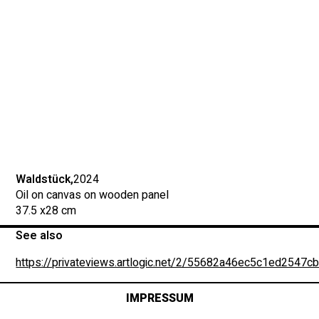
Waldstück,
2024
Oil on canvas on wooden panel
37.5 x
28 cm
See also
https://privateviews.artlogic.net/2/55682a46ec5c1ed2547cb
IMPRESSUM