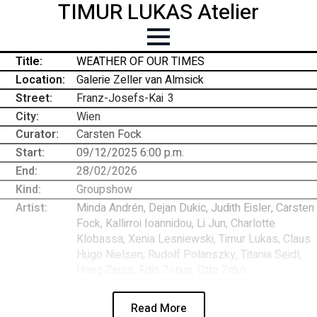
TIMUR LUKAS Atelier
Title:
WEATHER OF OUR TIMES
Location:
Galerie Zeller van Almsick
Street:
Franz-Josefs-Kai
-
3
City:
Wien
Curator:
Carsten Fock
Start:
09/12/2025 6:00 p.m.
End:
28/02/2026
Kind:
Groupshow
Artist:
Minda Andrén, Dejan Dukic, Judith Eisler, Carsten
Fock, Kallirroi Ioannidou, Li Jun, Charlotte
Klobassa, Xenia Lesniewski, Timur Lukas, Claus
Hugo Nielsen, Rudolf Polanszky, Titania Seidl,
Hong Zeiss, Edin Zenun, Otto Zitko
Read More