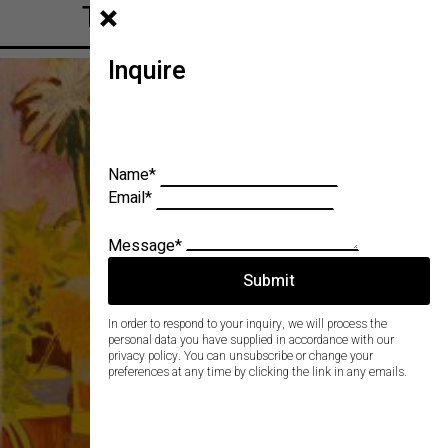
TIMUR LUKAS Atelier
Inquire
Name
*
Email
*
Message
*
Submit
In order to respond to your inquiry, we will process the
personal data you have supplied in accordance with our
privacy policy. You can unsubscribe or change your
preferences at any time by clicking the link in any emails.