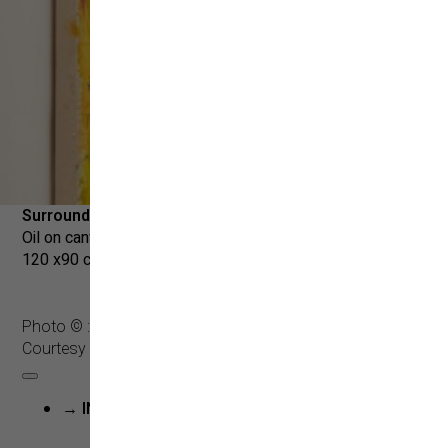
Surrounding,
2023
Oil on canvas
120 x
90 cm
Photo © :
Sebastian Bühler &
VG Bild-Kunst
Courtesy Nina Mielcarczyk
→ INQUIRE