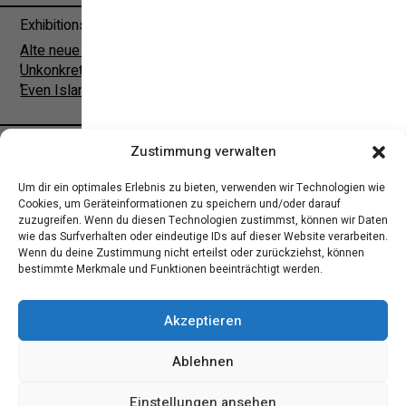
Exhibitions:
Alte neue Sonne
,
Unkonkrete Gefühlslage
,
Even Islands are connected
IMPRESSUM
Zustimmung verwalten
Um dir ein optimales Erlebnis zu bieten, verwenden wir Technologien wie
Cookies, um Geräteinformationen zu speichern und/oder darauf
zuzugreifen. Wenn du diesen Technologien zustimmst, können wir Daten
wie das Surfverhalten oder eindeutige IDs auf dieser Website verarbeiten.
Wenn du deine Zustimmung nicht erteilst oder zurückziehst, können
bestimmte Merkmale und Funktionen beeinträchtigt werden.
Akzeptieren
Ablehnen
Einstellungen ansehen