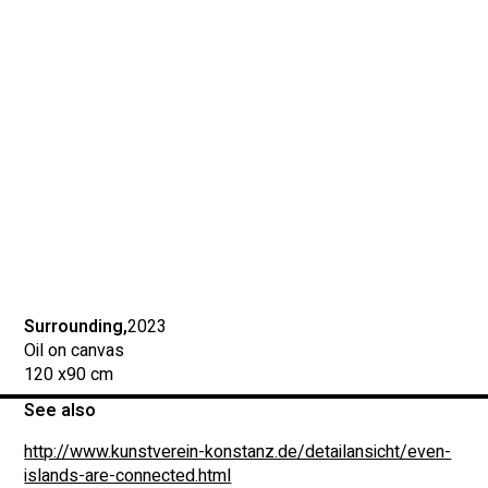
Surrounding,
2023
Oil on canvas
120 x
90 cm
See also
http://www.kunstverein-konstanz.de/detailansicht/even-
islands-are-connected.html