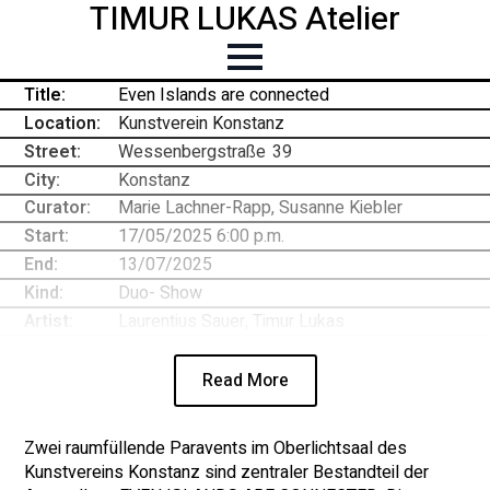
TIMUR LUKAS Atelier
Title:
Even Islands are connected
Location:
Kunstverein Konstanz
Street:
Wessenbergstraße
-
39
City:
Konstanz
Curator:
Marie Lachner-Rapp, Susanne Kiebler
Start:
17/05/2025 6:00 p.m.
End:
13/07/2025
Kind:
Duo- Show
Artist:
Laurentius Sauer, Timur Lukas
Read More
Zwei raumfüllende Paravents im Oberlichtsaal des
Kunstvereins Konstanz sind zentraler Bestandteil der